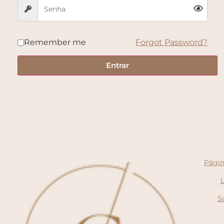
Remember me
Forgot Password?
Entrar
Págin
S