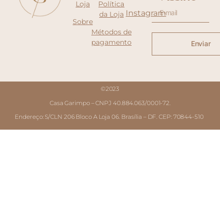
Loja
Política
Instagram
da Loja
Sobre
Métodos de
pagamento
Enviar
©2023
Casa Garimpo – CNPJ 40.884.063/0001-72.
Endereço: S/CLN 206 Bloco A Loja 06. Brasília – DF. CEP: 70844-510