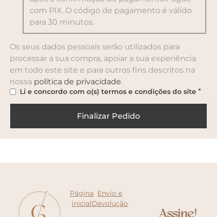
com PIX. O código de pagamento é válido
para 30 minutos.
Os seus dados pessoais serão utilizados para
processar a sua compra, apoiar a sua experiência
em todo este site e para outros fins descritos na
nossa
política de privacidade
.
*
Li e concordo com o(s)
termos e condições
do site
Finalizar Pedido
Página
Envio e
inicial
Devolução
Assine!