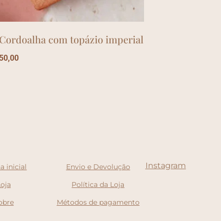
 Cordoalha com topázio imperial
50,00
r opções
Instagram
a inicial
Envio e Devolução
Loja
Política da Loja
obre
Métodos de pagamento