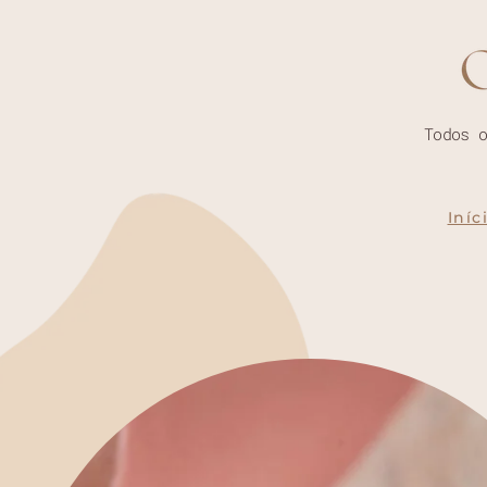
Todos 
Iníc