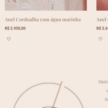
Anel Cordoalha com água marinha
Anel
R$
2.950,00
R$
2.6
Ver opções
Ve
Págin
S