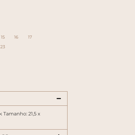
15
16
17
23
 Tamanho: 21,5 x