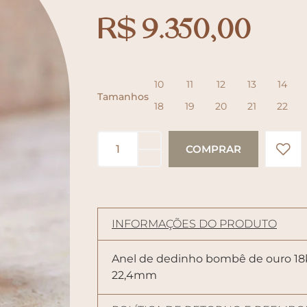
R$
9.350,00
10
11
12
13
14
Tamanhos
18
19
20
21
22
INFORMAÇÕES DO PRODUTO
Anel de dedinho bombê de ouro 18k
22,4mm